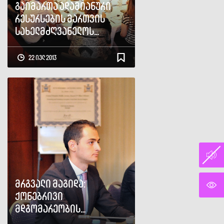
გაიმართა ადამიანური
რესურსების მართვის
სახელმძღვანელოს
პრეზენტაცია და ტრენინგი
22 ივლ 2013
მრგვალი მაგიდა:
ქონებრივი
მდგომარეობის
დეკლარაციების