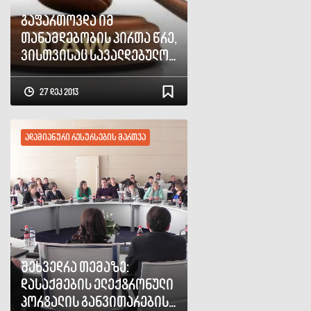
გაფართოვდა იმ
თანამდებობის პირთა წრე,
ვისთვისაც სავალდებულოა
დეკლარაციების შევსება
27 დეკ 2013
ადამიანური რესურსების მართვა
შეხვედრა თემაზე:
დასაქმების ელექტრონული
პორტალის განვითარების