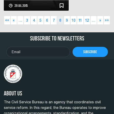
29 Jul 2015
««
»»
«
…
3
4
5
6
7
8
9
10
11
12
…
»
Subscribe To Newsletters
Subscribe
About Us
The Civil Service Bureau is an agency that coordinates civil
service reform. In this regard, the Bureau operates to improve
organizational arrangements, standardization, and the