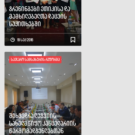
ტრენინგები ეთიკისა და
მამხილებელთა დაცვის
საკითხებში
19 სექ 2016
საჯარო სამსახურის რეფორმა
შეხვედრა ლატვიის
სახელმწიფო კანცელარიის
წარმომადგენლებთან