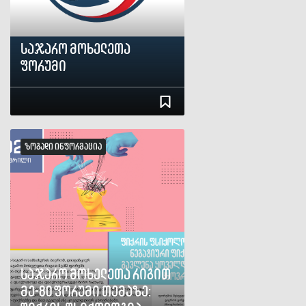
საჯარო მოხელეთა
ფორუმი
ზოგადი ინფორმაცია
საჯარო მოხელეთა რიგით
მე-80 ფორუმი თემაზე: