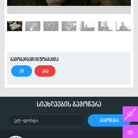
გამოგადგათ ინფორმაცია
კი
არა
სიახლეების გამოწერა
გამოწერა