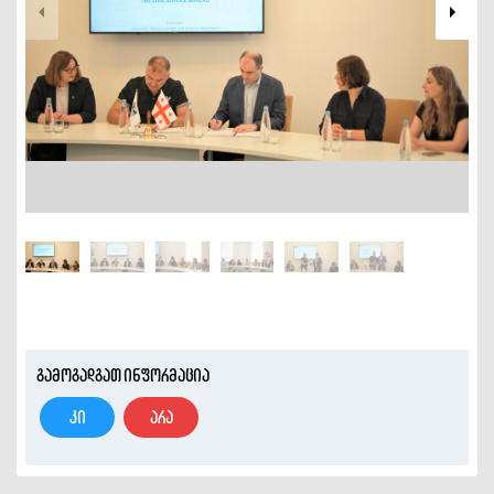
გამოგადგათ ინფორმაცია
კი
არა